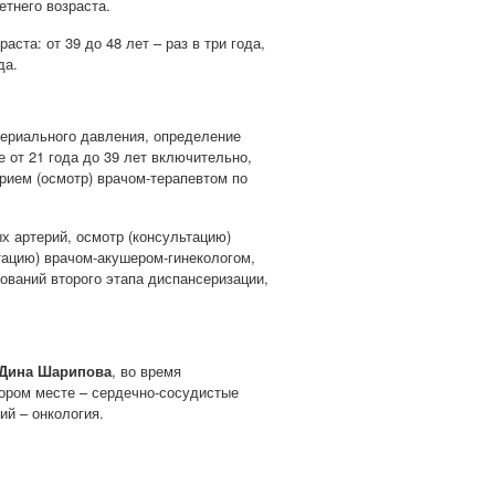
етнего возраста.
ста: от 39 до 48 лет – раз в три года,
да.
териального давления, определение
 от 21 года до 39 лет включительно,
рием (осмотр) врачом-терапевтом по
х артерий, осмотр (консультацию)
тацию) врачом-акушером-гинекологом,
ований второго этапа диспансеризации,
Дина Шарипова
, во время
ором месте – сердечно-сосудистые
ий – онкология.