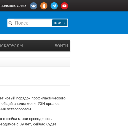
циальных сетях
поиск
искателям
войти
ует новый порядок профилактического
, общий анализ мочи, УЗИ органов
ния остеопорозом.
ка с шейки матки проводилось
оводимое с 39 лет, сейчас будет