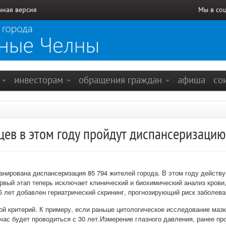
чная версия
Мы в со
е
инвесторам
обращения граждан
афиша
со
цев в этом году пройдут диспансеризацию
анирована диспансеризация 85 794 жителей города. В этом году действ
рвый этап теперь исключает клинический и биохимический анализ крови
 лет добавлен гериатрический скрининг, прогнозирующий риск заболева
ой критерий. К примеру, если раньше цитологическое исследование маз
йчас будет проводиться с 30 лет.Измерение глазного давления, ранее пр