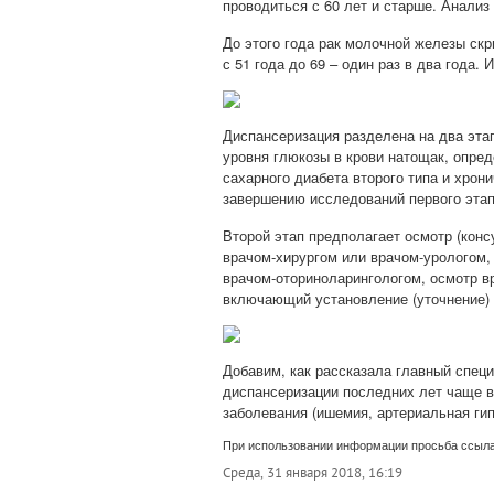
проводиться с 60 лет и старше. Анализ 
До этого года рак молочной железы скри
с 51 года до 69 – один раз в два года. 
Диспансеризация разделена на два этап
уровня глюкозы в крови натощак, опред
сахарного диабета второго типа и хро
завершению исследований первого этап
Второй этап предполагает
осмотр (конс
врачом-хирургом или врачом-урологом,
врачом-оториноларингологом, осмотр в
включающий установление (уточнение) 
Добавим, как рассказала главный спе
диспансеризации последних лет чаще в
заболевания (ишемия, артериальная гип
При использовании информации просьба ссыла
Среда, 31 января 2018, 16:19