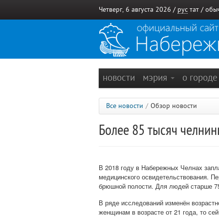
Четверг, 6 августа 2026 /
рус
тат
/
обы
новости
мэрия
о город
Все новости
/
Обзор новости
Более 85 тысяч челнин
В 2018 году в Набережных Челнах запл
медицинского освидетельствования. Пе
брюшной полости. Для людей старше 75
В ряде исследований изменён возрастн
женщинам в возрасте от 21 года, то се