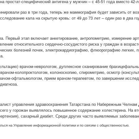
на простат-специфический антигена у мужчин – с 45-51 года вместо 42-л
нировали раз в три года, теперь же маммография будет зависить от возра
Исследование кала на скрытую кровь: от 49 до 73 лет – один раз в два го
а. Первый этап включает анкетирование, а
нтропометрию, измерение ар
еление относительного сердечно-сосудистого риска у граждан в возрасте
нических болезней почек, электрокардиографию, флюорографию легких, п
а.
ультацию) врачом-неврологом, дуплексное сканирование брахицефальны
 врачом-колопроктологом, колоноскопию, спирометрию, осмотр (консуль
рачом-офтальмологом, прием врачом-терапевтом, по завершении исслед
диагноза.
циалист управления здравоохранения Татарстана по Набережным Челнам
сего у горожан выявлялось повышенное содержание холестерина. На вт
ертензия), сахарный диабет. Среди других часто выявляемых заболеван
ться на Управление информационной политики и по связям с общественностью.