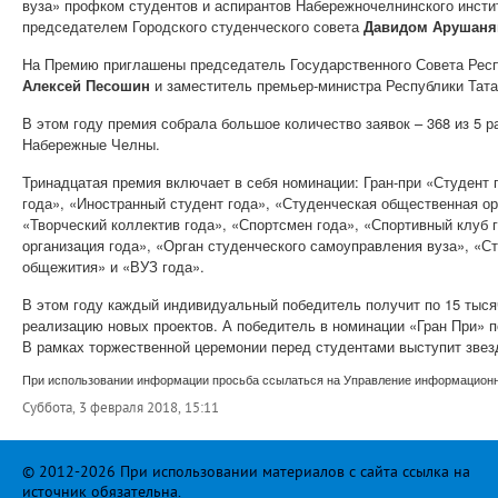
вуза» профком студентов и аспирантов Набережночелнинского инсти
председателем Городского студенческого совета
Давидом Арушан
На Премию приглашены председатель Государственного Совета Рес
Алексей Песошин
и заместитель премьер-министра Республики Тат
В этом году премия собрала большое количество заявок – 368 из 5 р
Набережные Челны.
Тринадцатая премия включает в себя номинации: Гран-при «Студент г
года», «Иностранный студент года», «Студенческая общественная ор
«Творческий коллектив года», «Спортсмен года», «Спортивный клуб 
организация года», «Орган студенческого самоуправления вуза», «
общежития» и «ВУЗ года».
В этом году каждый индивидуальный победитель получит по 15 тысяч
реализацию новых проектов. А победитель в номинации «Гран При» 
В рамках торжественной церемонии перед студентами выступит звезд
При использовании информации просьба ссылаться на Управление информационно
Суббота, 3 февраля 2018, 15:11
© 2012-2026 При использовании материалов с сайта ссылка на
источник обязательна.