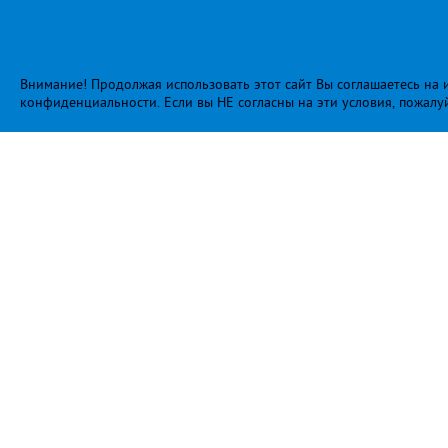
Внимание! Продолжая использовать этот сайт Вы соглашаетесь на и
конфиденциальности
. Если вы НЕ согласны на эти условия, пожалу