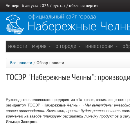
Четверг, 6 августа 2026 /
рус
тат
/
обычная версия
новости
мэрия
о городе
инвесторам
об
Все новости
/
Обзор новости
ТОСЭР "Набережные Челны": производит
Руководство челнинского предприятия «Таткран», занимающегося пр
резидентом ТОСЭР «Набережные Челны». «
Мы вынуждены ежегодно 
своего производства. Возможно, проект будем реализовывать со
временем на заводе планируем расширять линейку продуктов и за
Ильнар Закиров
.