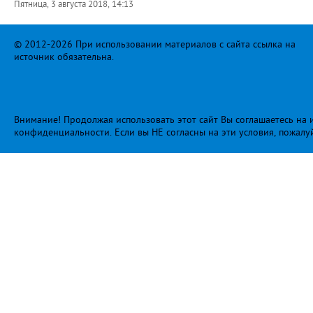
Пятница, 3 августа 2018, 14:13
© 2012-2026 При использовании материалов с сайта ссылка на
источник обязательна.
Внимание! Продолжая использовать этот сайт Вы соглашаетесь на и
конфиденциальности
. Если вы НЕ согласны на эти условия, пожалу