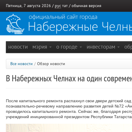
Пятница, 7 августа 2026 /
рус
тат
/
обычная версия
новости
мэрия
о городе
инвесторам
об
Все новости
/
Обзор новости
В Набережных Челнах на один совреме
После капитального ремонта распахнул свои двери детский са
познавательно-речевому направлению развития детей №72 «Анто
проводилось капитального ремонта. Сейчас же, благодаря рес
учреждений инициированной президентом Республики Татарст