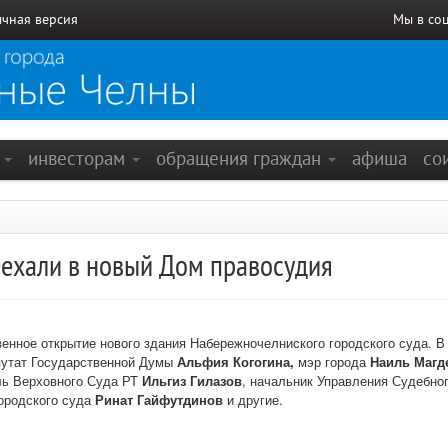
чная версия
Мы в со
е
инвесторам
обращения граждан
афиша
со
еехали в новый Дом правосудия
нное открытие нового здания Набережночелниского городского суда. В
путат Государственной Думы
Альфия Когогина,
мэр города
Наиль Магд
ль Верховного Суда РТ
Ильгиз Гилазов
, начальник Управления Судебно
ородского суда
Ринат Гайфутдинов
и другие.