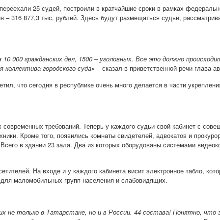
 переехали 25 судей, построили в кратчайшие сроки в рамках федераль
 – 316 877,3 тыс. рублей. Здесь будут размещаться судьи, рассматри
10 000 гражданских дел, 1500 – уголовных. Все это должно происходи
ля коллектива городского суда»
– сказал в приветственной речи глава а
тил, что сегодня в республике очень много делается в части укреплен
х современных требований. Теперь у каждого судьи свой кабинет с сов
ники. Кроме того, появились комнаты свидетелей, адвокатов и прокурор
 Всего в здании 23 зала. Два из которых оборудованы системами видео
етителей. На входе и у каждого кабинета висит электронное табло, ко
я для маломобильных групп населения и слабовидящих.
х не только в Татарстане, но и в России. 44 состава! Понятно, что 