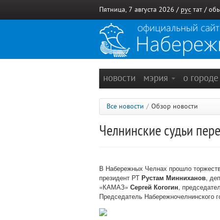
Пятница, 7 августа 2026 /
рус
тат
/
обы
новости
мэрия
о город
Все новости
/
Обзор новости
Челнинские судьи пер
В Набережных Челнах прошло торжестве
президент РТ
Рустам Минниханов
, де
«КАМАЗ»
Сергей Когогин
, председате
Председатель Набережночелнинского г