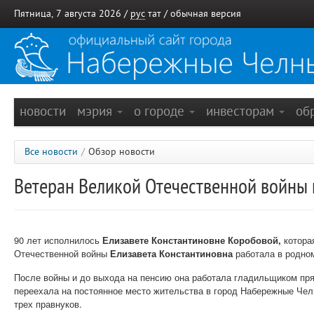
Пятница, 7 августа 2026 /
рус
тат
/
обычная версия
новости
мэрия
о городе
инвесторам
об
Все новости
/
Обзор новости
Ветеран Великой Отечественной войны
90 лет исполнилось
Елизавете Константиновне
Коробовой
,
котора
Отечественной войны
Елизавета Константиновна
работала в родном
После войны и до выхода на пенсию она работала гладильщиком пр
переехала на постоянное место жительства в город Набережные Че
трех правнуков.