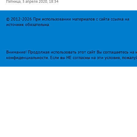
Пятница, 3 апреля 2020, 18:34
© 2012-2026 При использовании материалов с сайта ссылка на
источник обязательна.
Внимание! Продолжая использовать этот сайт Вы соглашаетесь на и
конфиденциальности
. Если вы НЕ согласны на эти условия, пожалу