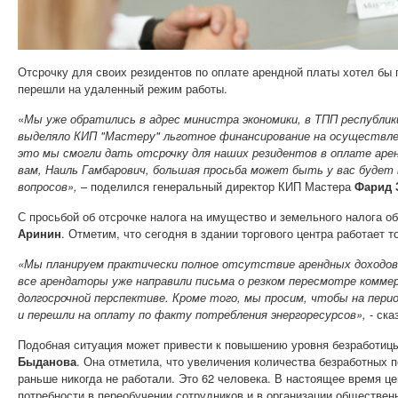
Отсрочку для своих резидентов по оплате арендной платы хотел бы
перешли на удаленный режим работы.
«
Мы уже обратились в адрес министра экономики, в ТПП республик
выделяло КИП "Мастеру" льготное финансирование на осуществле
это мы смогли дать отсрочку для наших резидентов в оплате аре
вам, Наиль Гамбарович, большая просьба может быть у вас будет
вопросов»,
– поделился генеральный директор КИП Мастера
Фарид 
С просьбой об отсрочке налога на имущество и земельного налога 
Аринин
. Отметим, что сегодня в здании торгового центра работает 
«Мы планируем практически полное отсутствие арендных доходов 
все арендаторы уже направили письма о резком пересмотре коммер
долгосрочной перспективе. Кроме того, мы просим, чтобы на пер
и перешли на оплату по факту потребления энергоресурсов»,
­- ск
Подобная ситуация может привести к повышению уровня безработицы
Быданова
. Она отметила, что увеличения количества безработных п
раньше никогда не работали. Это 62 человека. В настоящее время ц
потребности в переобучении сотрудников и в организации обществен