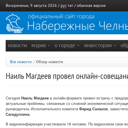
Воскресенье, 9 августа 2026 /
рус
тат
/
обычная версия
новости
мэрия
о городе
инвесторам
об
Все новости
/
Обзор новости
Наиль Магдеев провел онлайн-совещан
Сегодня
Наиль Магдеев
в онлайн-формате провел встречу с предпр
актуальные проблемы, связанные со сложной экономической ситуаци
руководитель Исполнительного комитета
Фарид Салахов
, заместит
Сагидуллина
.
В видеоконференции участвовали 19 человек. По видеосвязи свои в