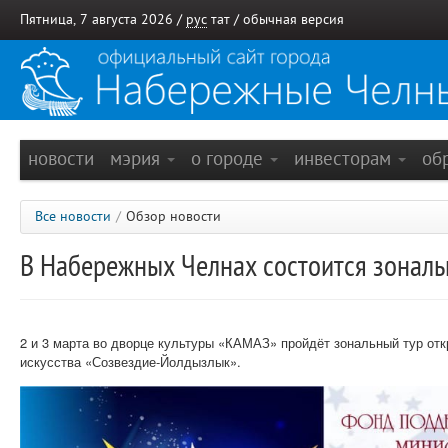
Пятница, 7 августа 2026 /
рус
тат
/
обычная версия
новости
мэрия
о городе
инвесторам
об
Все новости
/
Обзор новости
В Набережных Челнах состоится зонал
2 и 3 марта во дворце культуры «КАМАЗ» пройдёт зональный тур от
искусства «Созвездие-Йолдызлык».