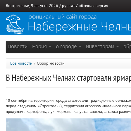
Воскресенье, 9 августа 2026 /
рус
тат
/
обычная версия
новости
мэрия
о городе
инвесторам
об
Все новости
/
Обзор новости
В Набережных Челнах стартовали ярмар
10 сентября на территории города стартовали традиционные сельско
перед стадионом «Строитель»), территории агропромышленного пар
продукция: картофель, лук, морковь, капуста, свекла, а также разл