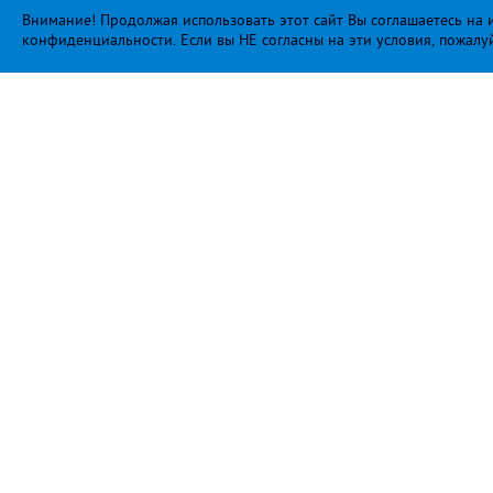
Внимание! Продолжая использовать этот сайт Вы соглашаетесь на и
конфиденциальности
. Если вы НЕ согласны на эти условия, пожалу