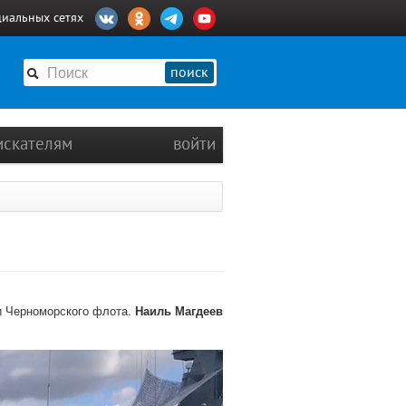
циальных сетях
поиск
искателям
войти
ми Черноморского флота.
Наиль Магдеев