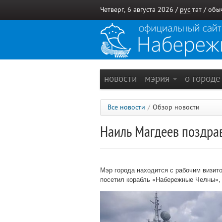
Четверг, 6 августа 2026 /
рус
тат
/
обы
новости
мэрия
о город
Все новости
/
Обзор новости
Наиль Магдеев поздра
Мэр города находится с рабочим визит
посетил корабль «Набережные Челны»,