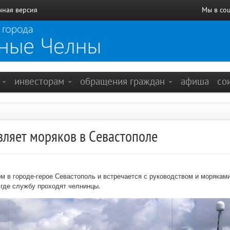
чная версия
Мы в со
е
инвесторам
обращения граждан
афиша
со
вляет моряков в Севастополе
ом в городе-герое Севастополь и встречается с руководством и моряка
 где службу проходят челнинцы.