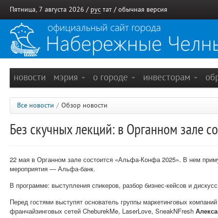
Пятница, 7 августа 2026 /
рус
тат
/
обычная версия
новости
мэрия
о городе
инвесторам
об
Все новости
/
Обзор новости
Без скучных лекций: в Органном зале с
22 мая в Органном зале состоится «Альфа-Конфа 2025». В нем прим
мероприятия — Альфа-банк.
В программе: выступления спикеров, разбор бизнес-кейсов и дискусси
Перед гостями выступят основатель группы маркетинговых компаний
франчайзинговых сетей CheburekMe, LaserLove, SneakNFresh
Алекса