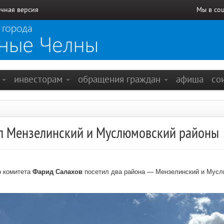
чная версия
Мы в со
е
инвесторам
обращения граждан
афиша
со
л Мензелинский и Муслюмовский районы
о комитета
Фарид Салахов
посетил два района — Мензелинский и Мусл