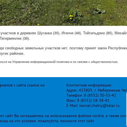
стков в деревнях Шуганка (30), Игенче (49), Тойгильдино (85), Михайло
Тегермянлек (36).
оде свободных земельных участков нет, поэтому принят закон Республи
ругих районах.
ться на Управление информационной политики и по связям с общественностью.
иалов с сайта ссылка на
Контактная информация:
Адрес: 423805, г. Набережные Че
Телефон: 8 (8552) 30-55-42
Факс: 8 (8552) 58-38-41
E-Mail: kancel.chelny@tatar.ru
т сайт Вы соглашаетесь на использование файлов cookie, а также сог
ласны на эти условия, пожалуйста, покиньте этот сайт