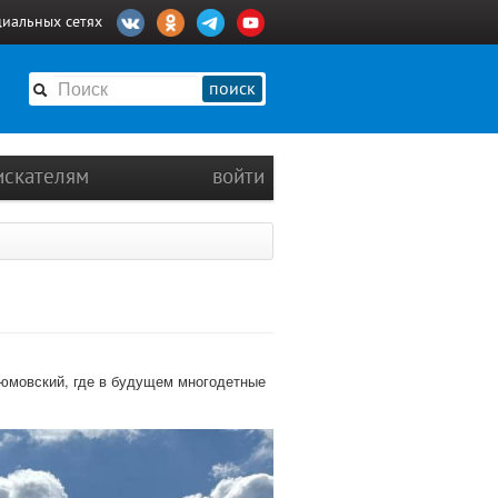
циальных сетях
поиск
искателям
войти
юмовский, где в будущем многодетные