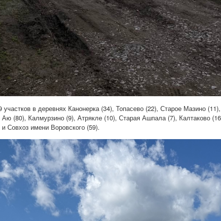
частков в деревнях Канонерка (34), Топасево (22), Старое Мазино (11), 
 Аю (80), Калмурзино (9), Атрякле (10), Старая Ашпала (7), Калтаково (1
 и Совхоз имени Воровского (59).