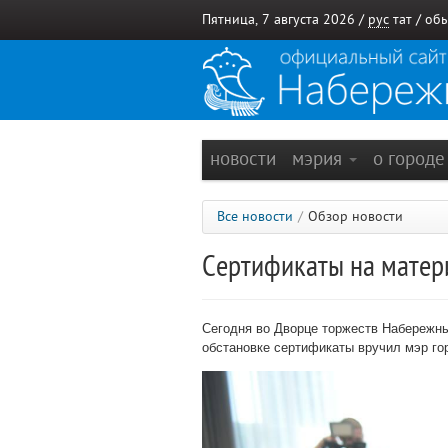
Пятница, 7 августа 2026 /
рус
тат
/
обы
новости
мэрия
о город
Все новости
/
Обзор новости
Сертификаты на матер
Сегодня во Дворце торжеств Набережны
обстановке сертификаты вручил мэр г