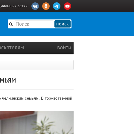
циальных сетях
поиск
искателям
войти
емьям
5 челнинским семьям. В торжественной