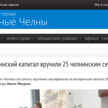
чная версия
Мы в со
е
инвесторам
обращения граждан
афиша
со
инский капитал вручили 25 челнинским с
х Челнов состоялось вручение сертификатов на материнский капитал 2
орода
Наиль Магдеев
.