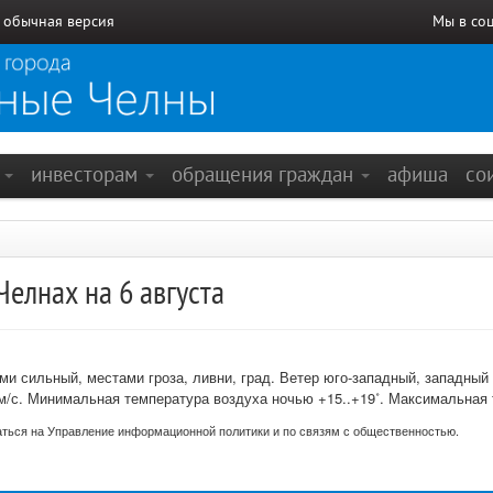
/
обычная версия
Мы в со
е
инвесторам
обращения граждан
афиша
со
елнах на 6 августа
ми сильный, местами гроза, ливни, град.
Ветер юго-западный, западный 
м/с.
Минимальная температура воздуха ночью +15..+19˚.
Максимальная т
ться на Управление информационной политики и по связям с общественностью.