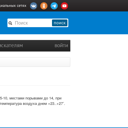
циальных сетях
поиск
искателям
войти
5-10, местами порывами до 14, при
емпература воздуха днем +23..+27˚.