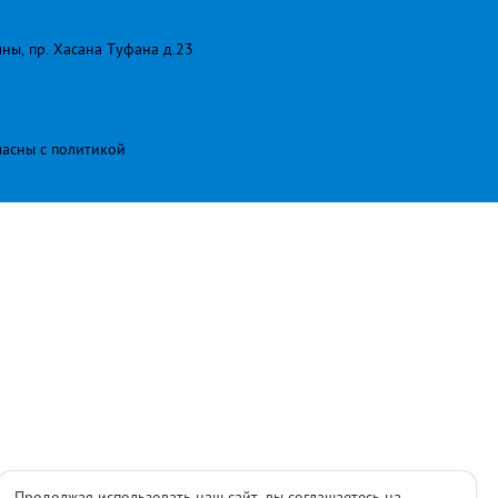
лны, пр. Хасана Туфана д.23
ласны с
политикой
Продолжая использовать наш сайт, вы соглашаетесь на