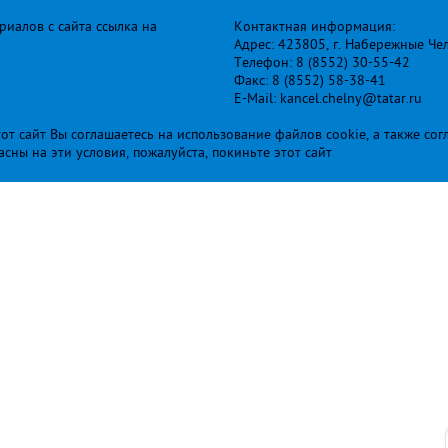
иалов с сайта ссылка на
Контактная информация:
Адрес: 423805, г. Набережные Че
Телефон: 8 (8552) 30-55-42
Факс: 8 (8552) 58-38-41
E-Mail: kancel.chelny@tatar.ru
т сайт Вы соглашаетесь на использование файлов cookie, а также сог
ласны на эти условия, пожалуйста, покиньте этот сайт