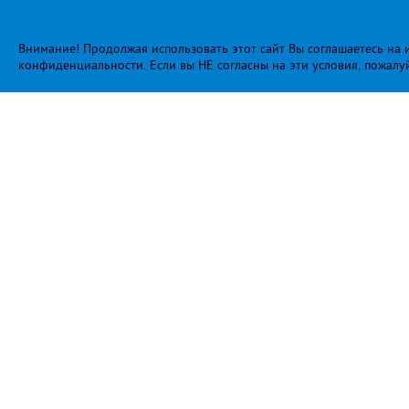
Внимание! Продолжая использовать этот сайт Вы соглашаетесь на и
конфиденциальности
. Если вы НЕ согласны на эти условия, пожалу