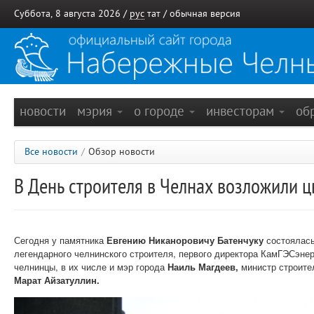
Суббота, 8 августа 2026 /
рус
тат
/
обычная версия
новости
мэрия
о городе
инвесторам
об
Все новости
/
Обзор новости
В День строителя в Челнах возложили ц
Сегодня у памятника
Евгению Никаноровичу Батенчуку
состоялась
легендарного челнинского строителя, первого директора КамГЭСэнер
челнинцы, в их числе и мэр города
Наиль Магдеев,
министр строите
Марат Айзатуллин.