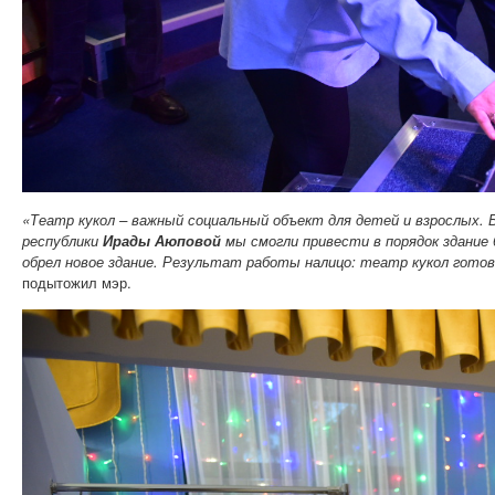
«Театр кукол
–
важный социальный объект для детей и взрослых. 
республики
Ирады Аюповой
мы смогли привести в порядок здание
обрел новое здание. Результат работы налицо: театр кукол гото
подытожил мэр.