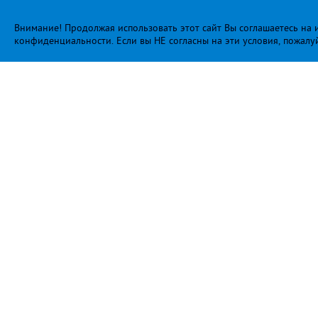
Внимание! Продолжая использовать этот сайт Вы соглашаетесь на и
конфиденциальности
. Если вы НЕ согласны на эти условия, пожалу