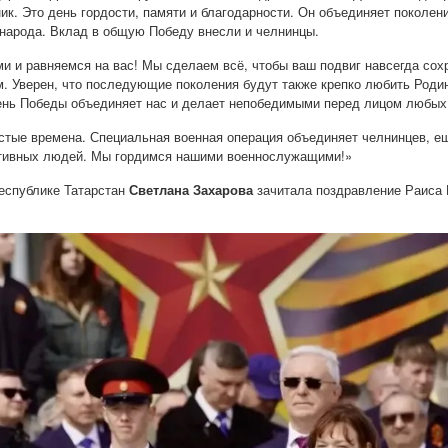
ик. Это день гордости, памяти и благодарности. Он объединяет поколени
 народа. Вклад в общую Победу внесли и челнинцы.
 и равняемся на вас! Мы сделаем всё, чтобы ваш подвиг навсегда сохр
. Уверен, что последующие поколения будут также крепко любить Родин
День Победы объединяет нас и делает непобедимыми перед лицом лю
стые времена. Специальная военная операция объединяет челнинцев, е
ктивных людей. Мы гордимся нашими военнослужащими!
»
еспублике Татарстан
Светлана Захарова
зачитала поздравление Раиса 