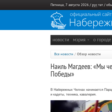
Пятница, 7 августа 2026 /
рус
тат
/
обы
новости
мэрия
о город
Все новости
/
Обзор новости
Наиль Магдеев: «Мы ч
Победы»
В Набережных Челнах начинается Пара
и кадеты, техника, кавалерия.