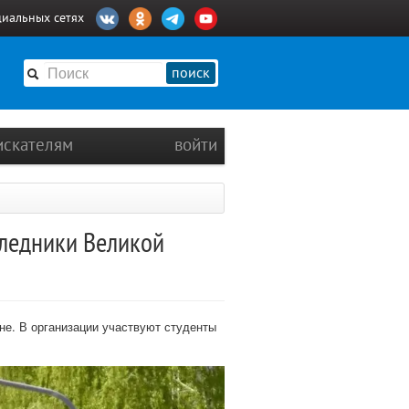
циальных сетях
поиск
искателям
войти
следники Великой
е. В организации участвуют студенты