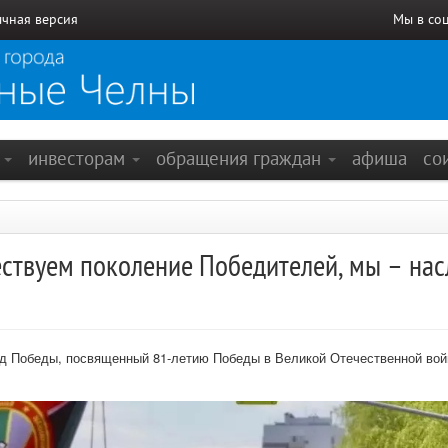
чная версия
Мы в со
е
инвесторам
обращения граждан
афиша
со
ествуем поколение Победителей, мы – на
д Победы, посвященный 81-летию Победы в Великой Отечественной войн