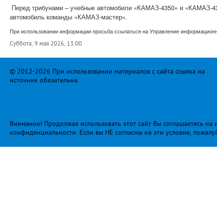
Перед трибунами – учебные автомобили «КАМАЗ-4350» и «КАМАЗ-4
автомобиль команды «КАМАЗ-мастер».
При использовании информации просьба ссылаться на Управление информационно
Суббота, 9 мая 2026, 13:00
© 2012-2026 При использовании материалов с сайта ссылка на
источник обязательна.
Внимание! Продолжая использовать этот сайт Вы соглашаетесь на и
конфиденциальности
. Если вы НЕ согласны на эти условия, пожалу