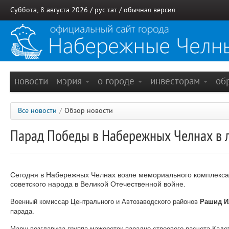
Суббота, 8 августа 2026 /
рус
тат
/
обычная версия
новости
мэрия
о городе
инвесторам
об
Все новости
/
Обзор новости
Парад Победы в Набережных Челнах в 
Сегодня в Набережных Челнах возле мемориального комплекс
советского народа в Великой Отечественной войне.
Военный комиссар Центрального и Автозаводского районов
Рашид 
парада.
Марш возглавила группа мажореток парадно-строевого расчета Кад