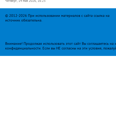
Четверг, 14 мая 2026, 16:23
© 2012-2026 При использовании материалов с сайта ссылка на
источник обязательна.
Внимание! Продолжая использовать этот сайт Вы соглашаетесь на и
конфиденциальности
. Если вы НЕ согласны на эти условия, пожалу