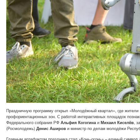
Праздничную программу открыл «Молодёжный квартал», где жители и
профориентационных зон.
С работой интерактивных площадок позна
Федерального собрания РФ
Альфия Когогина
и
Михаил Киселёв
, 
(Росмолодежь)
Денис Аширов
и министр по делам молодёжи Респу
Главным артефактом праздника стал «Конь-огонь» – единый символ