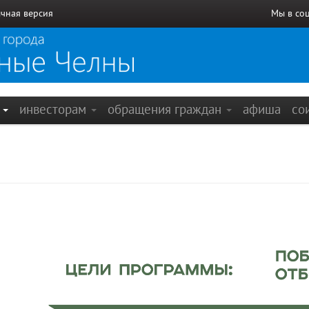
чная версия
Мы в со
е
инвесторам
обращения граждан
афиша
со