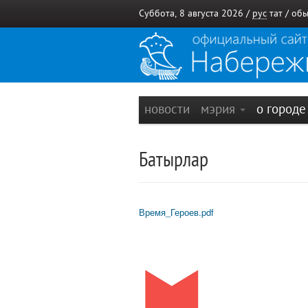
Суббота, 8 августа 2026 /
рус
тат
/
обы
новости
мэрия
о город
Батырлар
Время_Героев.pdf