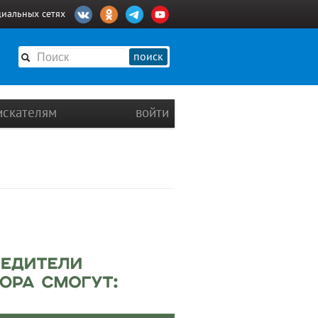
циальных сетях
поиск
искателям
войти