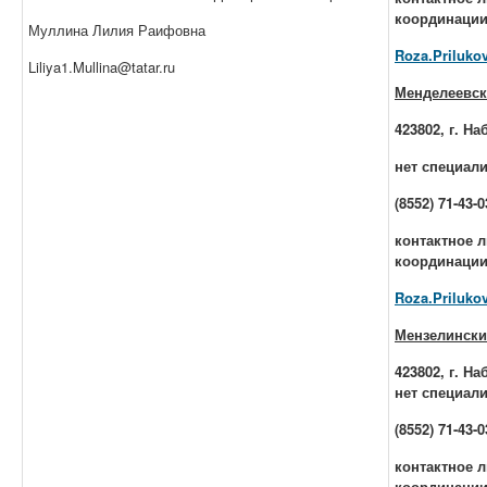
координации
Муллина Лилия Раифовна
Roza.Prilukov
Liliya1.Mullina@tatar.ru
Менделеевск
423802, г. Н
нет специали
(8552) 71-43-0
контактное л
координации
Roza.Prilukov
Мензелински
423802, г. Н
нет специали
(8552) 71-43-0
контактное л
координации