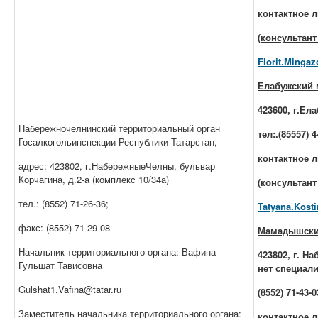
контактное 
(консультант
Florit.Mingaz
Елабужский 
423600, г.Ела
Набережночелнинский территориальный орган
тел:.(85557) 4
Госалкогольинспекции Республики Татарстан,
контактное 
адрес: 423802, г.НабережныеЧелны, бульвар
Корчагина, д.2-а (комплекс 10/34а)
(консультант
тел.: (8552) 71-26-36;
Tatyana.Kosti
факс: (8552) 71-29-08
Мамадышски
Начальник территориального органа: Вафина
423802, г. Н
Гульшат Тависовна
нет специали
Gulshat1.Vafina@tatar.ru
(8552) 71-43-0
Заместитель начальника территориального органа:
контактное л