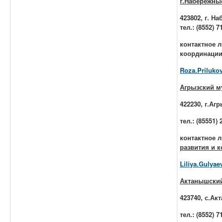
г.Набережны
423802, г. Н
тел.: (8552) 7
контактное л
координации
Roza.Prilukov
Агрызский м
422230, г.Агр
тел.: (85551) 
контактное 
развития и 
Liliya.Gulyae
Актанышский
423740, с.Акт
тел.: (8552) 7