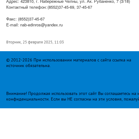
Адрес: 423810, г. Набережные Челны, ул. Ак. Рубаненко, 7 (3/18)
Контактный телефон:
(8552)37-45-69, 37-45-67
Факс: (8552)37-45-67
E-mail: nab-edinros@yandex.ru
Вторник, 25 февраля 2025, 11:03
© 2012-2026 При использовании материалов с сайта ссылка на
источник обязательна.
Внимание! Продолжая использовать этот сайт Вы соглашаетесь на и
конфиденциальности
. Если вы НЕ согласны на эти условия, пожалу