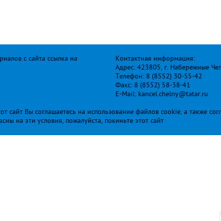
иалов с сайта ссылка на
Контактная информация:
Адрес: 423805, г. Набережные Че
Телефон: 8 (8552) 30-55-42
Факс: 8 (8552) 58-38-41
E-Mail: kancel.chelny@tatar.ru
т сайт Вы соглашаетесь на использование файлов cookie, а также сог
ласны на эти условия, пожалуйста, покиньте этот сайт