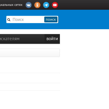
циальных сетях
поиск
искателям
войти