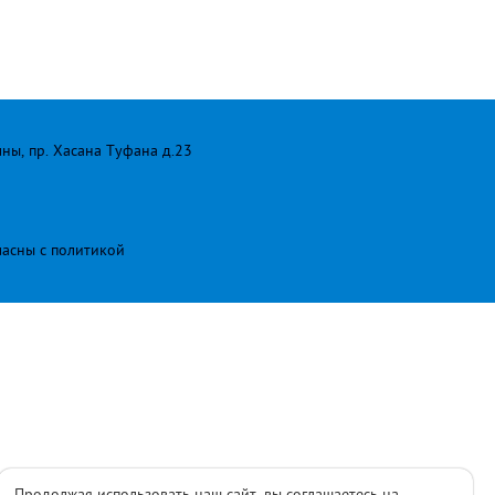
лны, пр. Хасана Туфана д.23
ласны с
политикой
Продолжая использовать наш сайт, вы соглашаетесь на