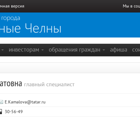
чная версия
Мы в со
е
инвесторам
обращения граждан
афиша
со
натовна
главный специалист
E.Kamalova@tatar.ru
30-56-49