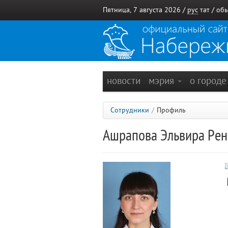
Пятница, 7 августа 2026 /
рус
тат
/
обы
новости
мэрия
о город
Сотрудники
/
Профиль
Ашрапова Эльвира Ре