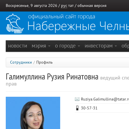
Воскресенье, 9 августа 2026 /
рус
тат
/
обычная версия
новости
мэрия
о городе
инвесторам
об
Сотрудники
/
Профиль
Галимуллина Рузия Ринатовна
ведущий спе
прав
Ruziya.Galimullina@tatar.r
30-57-31