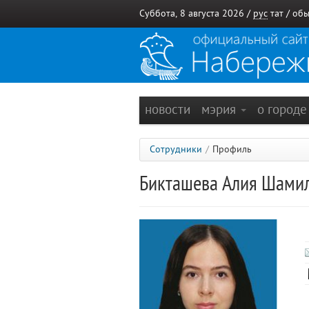
Суббота, 8 августа 2026 /
рус
тат
/
обы
новости
мэрия
о город
Сотрудники
/
Профиль
Бикташева Алия Шами