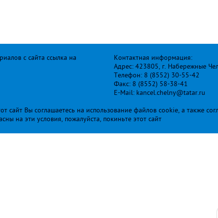
иалов с сайта ссылка на
Контактная информация:
Адрес: 423805, г. Набережные Че
Телефон: 8 (8552) 30-55-42
Факс: 8 (8552) 58-38-41
E-Mail: kancel.chelny@tatar.ru
т сайт Вы соглашаетесь на использование файлов cookie, а также сог
ласны на эти условия, пожалуйста, покиньте этот сайт