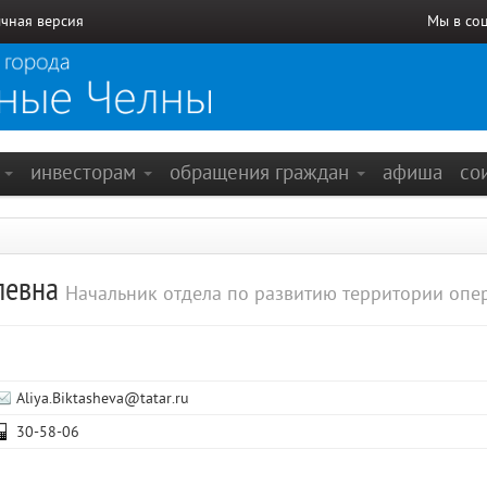
чная версия
Мы в со
е
инвесторам
обращения граждан
афиша
со
левна
Начальник отдела по развитию территории оп
Aliya.Biktasheva@tatar.ru
30-58-06