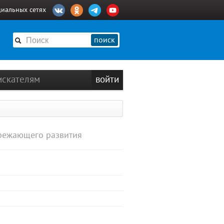
циальных сетях
поиск
искателям
войти
ережающего развития