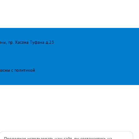
лны, пр. Хасана Туфана д.23
ласны с
политикой
Продолжая использовать наш сайт, вы соглашаетесь на