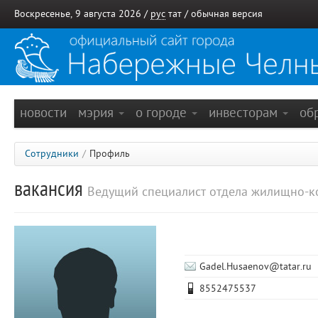
Воскресенье, 9 августа 2026 /
рус
тат
/
обычная версия
новости
мэрия
о городе
инвесторам
об
Сотрудники
/
Профиль
вакансия
Ведущий специалист отдела жилищно-ко
Gadel.Husaenov@tatar.ru
8552475537