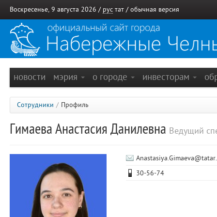
Воскресенье, 9 августа 2026 /
рус
тат
/
обычная версия
новости
мэрия
о городе
инвесторам
об
Сотрудники
/
Профиль
Гимаева Анастасия Данилевна
Ведущий сп
Anastasiya.Gimaeva@tatar.
30-56-74