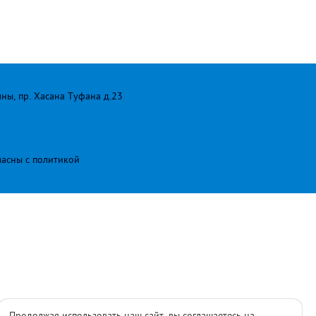
лны, пр. Хасана Туфана д.23
ласны с
политикой
Продолжая использовать наш сайт, вы соглашаетесь на