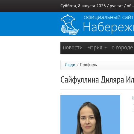
Суббота, 8 августа 2026 /
рус
тат
/
обы
новости
мэрия
о город
Люди
/
Профиль
Сайфуллина Диляра И