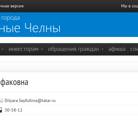
чная версия
Мы в со
е
инвесторам
обращения граждан
афиша
со
лфаковна
Dilyara.Sayfullina@tatar.ru
30-58-12