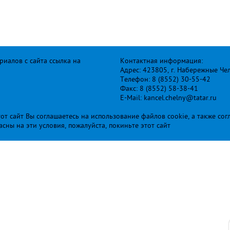
иалов с сайта ссылка на
Контактная информация:
Адрес: 423805, г. Набережные Че
Телефон: 8 (8552) 30-55-42
Факс: 8 (8552) 58-38-41
E-Mail: kancel.chelny@tatar.ru
т сайт Вы соглашаетесь на использование файлов cookie, а также сог
ласны на эти условия, пожалуйста, покиньте этот сайт