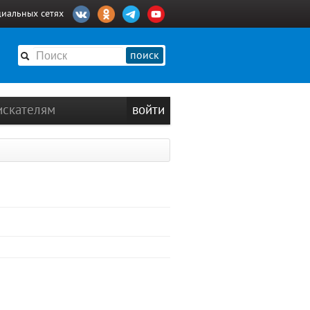
циальных сетях
поиск
искателям
войти