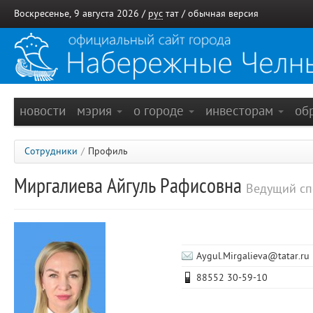
Воскресенье, 9 августа 2026 /
рус
тат
/
обычная версия
новости
мэрия
о городе
инвесторам
об
Сотрудники
/
Профиль
Миргалиева Айгуль Рафисовна
Ведущий сп
Aygul.Mirgalieva@tatar.ru
88552 30-59-10