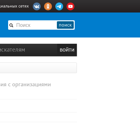
циальных сетях
поиск
искателям
войти
вия с организациями