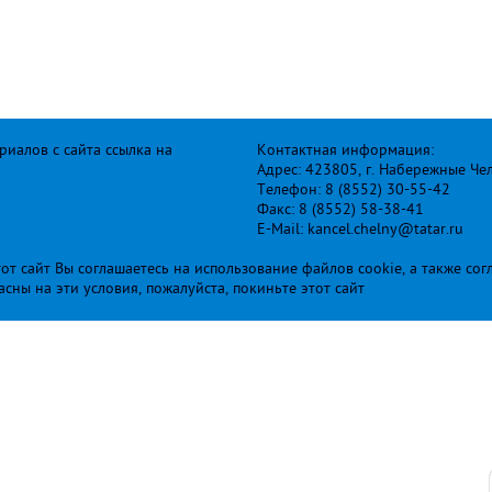
иалов с сайта ссылка на
Контактная информация:
Адрес: 423805, г. Набережные Че
Телефон: 8 (8552) 30-55-42
Факс: 8 (8552) 58-38-41
E-Mail: kancel.chelny@tatar.ru
т сайт Вы соглашаетесь на использование файлов cookie, а также сог
ласны на эти условия, пожалуйста, покиньте этот сайт