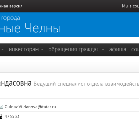
чная версия
Мы в со
е
инвесторам
обращения граждан
афиша
со
андасовна
Ведущий специалист отдела взаимодейст
Gulnaz.Vildanova@tatar.ru
475533