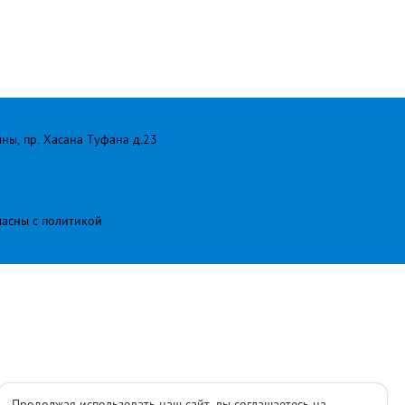
лны, пр. Хасана Туфана д.23
ласны с
политикой
Продолжая использовать наш сайт, вы соглашаетесь на