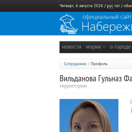
Четверг, 6 августа 2026 /
рус
тат
/
обы
новости
мэрия
о город
Сотрудники
/
Профиль
Вильданова Гульназ Ф
территории