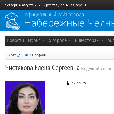
Четверг, 6 августа 2026 /
рус
тат
/
обычная версия
новости
мэрия
о городе
инвесторам
об
Сотрудники
/
Профиль
Чистякова Елена Сергеевна
Ведущий специа
47-55-79