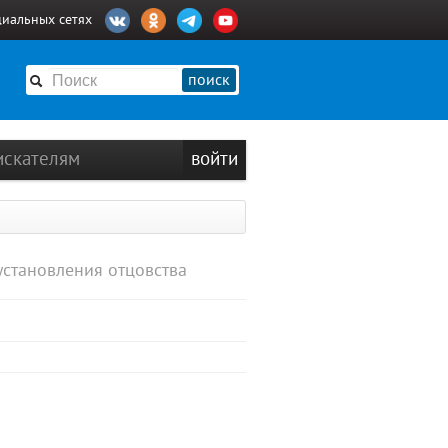
циальных сетях
поиск
искателям
войти
установления отцовства