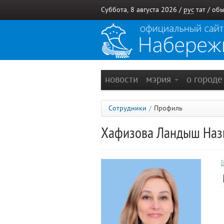
Суббота, 8 августа 2026 /
рус
тат
/
обы
новости
мэрия
о город
Сотрудники
/
Профиль
Хафизова Ландыш На