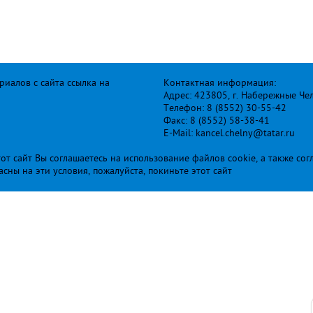
иалов с сайта ссылка на
Контактная информация:
Адрес: 423805, г. Набережные Че
Телефон: 8 (8552) 30-55-42
Факс: 8 (8552) 58-38-41
E-Mail: kancel.chelny@tatar.ru
т сайт Вы соглашаетесь на использование файлов cookie, а также сог
ласны на эти условия, пожалуйста, покиньте этот сайт