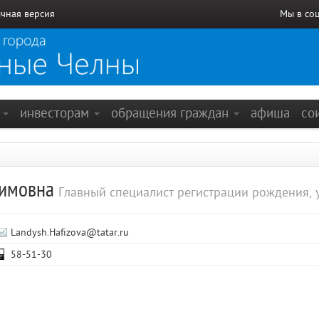
чная версия
Мы в со
е
инвесторам
обращения граждан
афиша
со
зимовна
Главный специалист регистрации рождения, 
Landysh.Hafizova@tatar.ru
58-51-30