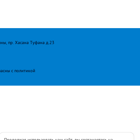
лны, пр. Хасана Туфана д.23
ласны с
политикой
Продолжая использовать наш сайт, вы соглашаетесь на