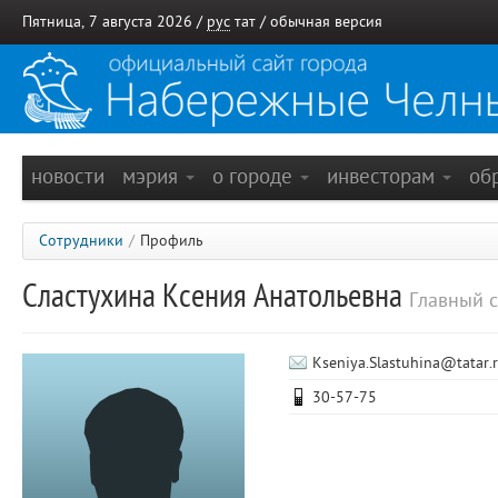
Пятница, 7 августа 2026 /
рус
тат
/
обычная версия
новости
мэрия
о городе
инвесторам
об
Сотрудники
/
Профиль
Сластухина Ксения Анатольевна
Главный 
Kseniya.Slastuhina@tatar.
30-57-75