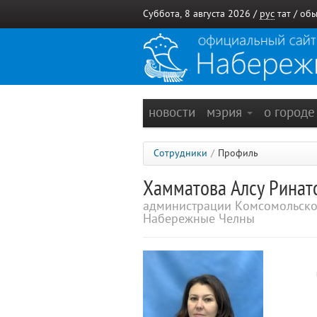
Суббота, 8 августа 2026 /
рус
тат
/
обы
новости
мэрия
о город
Сотрудники
/
Профиль
Хамматова Алсу Рина
администрации Комсомольско
Набережные Челны