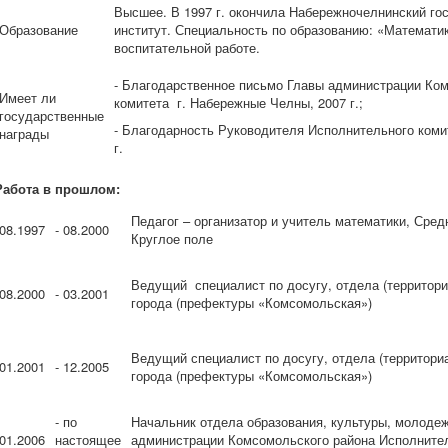
Высшее. В 1997 г. окончила Набережночелнинский го
Образование
институт. Специальность по образованию: «Математик
воспитательной работе.
- Благодарственное письмо Главы администрации Ко
Имеет ли
комитета г. Набережные Челны, 2007 г.;
государственные
- Благодарность Руководителя Исполнительного коми
награды
г.
Работа в прошлом:
Педагог – организатор и учитель математики, Сред
08.1997
- 08.2000
Круглое поле
Ведущий специалист по досугу, отдела (территор
08.2000
- 03.2001
города (префектуры «Комсомольская»)
Ведущий специалист по досугу, отдела (территор
01.2001
- 12.2005
города (префектуры «Комсомольская»)
- по
Начальник отдела образования, культуры, молодеж
01.2006
настоящее
администрации Комсомольского района Исполнител