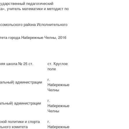
сударственный педагогический
а», учитель математики и методист по
мсомольского района Исполнительного
тета города Набережные Челны, 2016
няя школа № 25 ст.
ст. Круглое
поле
г.
иальный) администрации
Набережные
Челны
г.
иальный) администрации
Набережные
Челны
ной политики и спорта
г.
ьного комитета
Набережные