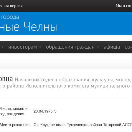
чная версия
Мы в со
е
инвесторам
обращения граждан
афиша
со
товна
Начальник отдела образования, культуры, молод
го района Исполнительного комитета муниципального 
Число, месяц и
20.04.1975 г.
год рождения
Место рождения
Ст. Круглое поле, Тукаевского района Татарской АСС