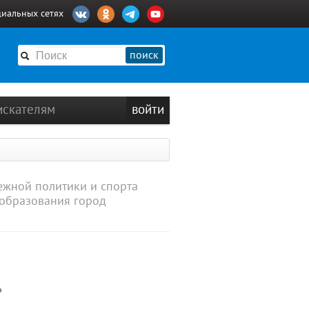
циальных сетях
поиск
искателям
войти
ежной политики и спорта
образования город
Р