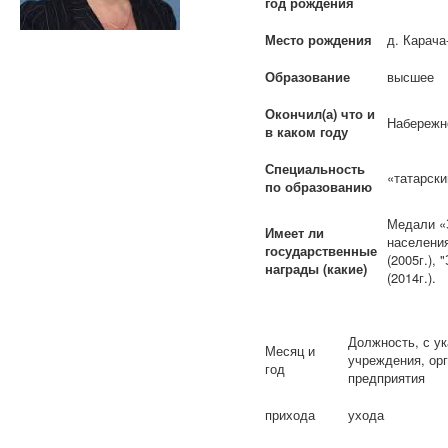
год рождения
Место рождения
д. Карача
Образование
высшее
Окончил(а) что и
Набережно
в каком году
Специальность
«татарски
по образованию
Медали «З
Имеет ли
населения
государственные
(2005г.),
"
награды (какие)
(2014г.).
Должность, с у
Месяц и
учреждения, орг
год
предприятия
прихода
ухода