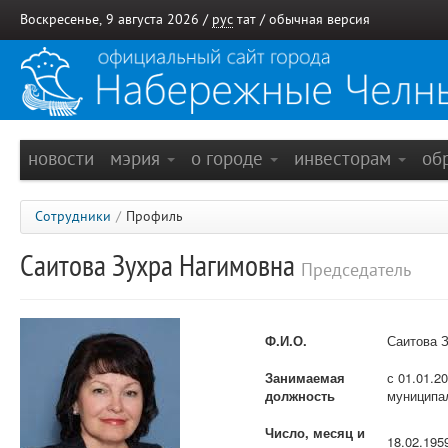
Воскресенье, 9 августа 2026 /
рус
тат
/
обычная версия
новости
мэрия
о городе
инвесторам
об
Сотрудники
/
Профиль
Саитова Зухра Нагимовна
Председатель
Ф.И.О.
Саитова 
Занимаемая
с 01.01.2
должность
муниципа
Число, месяц и
18.02.1959