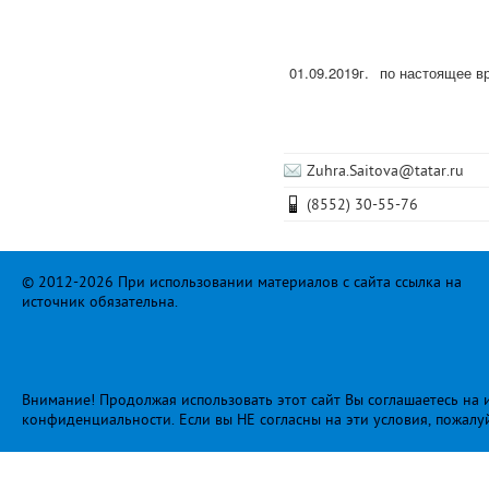
01.09.2019г.
по настоящее в
Zuhra.Saitova@tatar.ru
(8552) 30-55-76
© 2012-2026 При использовании материалов с сайта ссылка на
источник обязательна.
Внимание! Продолжая использовать этот сайт Вы соглашаетесь на и
конфиденциальности
. Если вы НЕ согласны на эти условия, пожалу