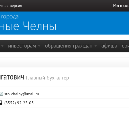
чная версия
Мы в со
е
инвесторам
обращения граждан
афиша
со
лгатович
Главный бухгалтер
sto-chelny@mail.ru
(8552) 92-25-03