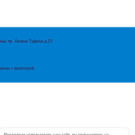
лны, пр. Хасана Туфана д.23
ласны с
политикой
Продолжая использовать наш сайт, вы соглашаетесь на