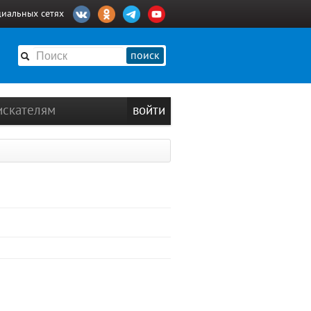
циальных сетях
поиск
искателям
войти