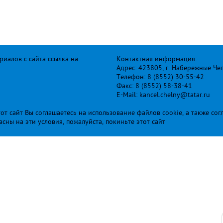
иалов с сайта ссылка на
Контактная информация:
Адрес: 423805, г. Набережные Че
Телефон: 8 (8552) 30-55-42
Факс: 8 (8552) 58-38-41
E-Mail: kancel.chelny@tatar.ru
т сайт Вы соглашаетесь на использование файлов cookie, а также сог
ласны на эти условия, пожалуйста, покиньте этот сайт