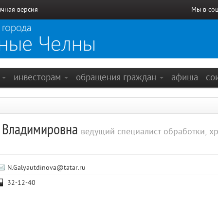
чная версия
Мы в со
е
инвесторам
обращения граждан
афиша
со
а Владимировна
ведущий специалист обработки, х
N.Galyautdinova@tatar.ru
32-12-40