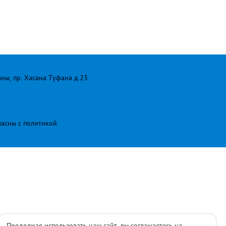
лны, пр. Хасана Туфана д.23
ласны с
политикой
Продолжая использовать наш сайт, вы соглашаетесь на