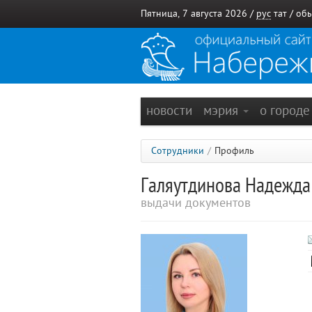
Пятница, 7 августа 2026 /
рус
тат
/
обы
новости
мэрия
о город
Сотрудники
/
Профиль
Галяутдинова Надежд
выдачи документов