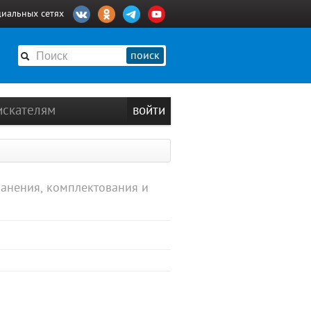
циальных сетях
поиск
искателям
войти
ранения, комплектования и