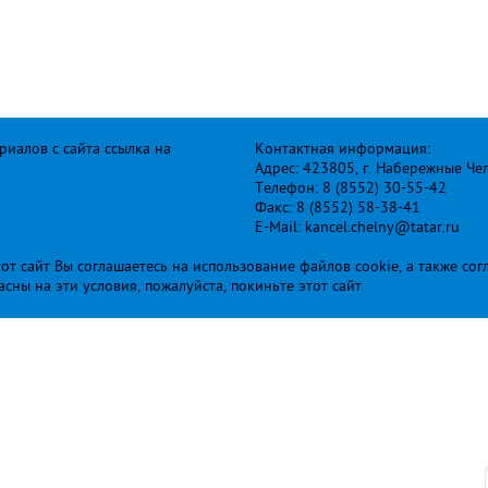
иалов с сайта ссылка на
Контактная информация:
Адрес: 423805, г. Набережные Че
Телефон: 8 (8552) 30-55-42
Факс: 8 (8552) 58-38-41
E-Mail: kancel.chelny@tatar.ru
т сайт Вы соглашаетесь на использование файлов cookie, а также сог
ласны на эти условия, пожалуйста, покиньте этот сайт