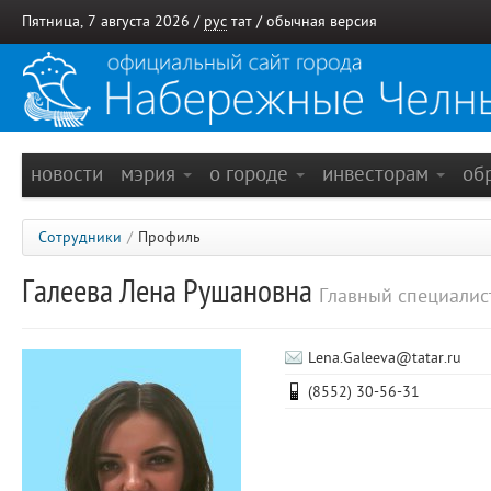
Пятница, 7 августа 2026 /
рус
тат
/
обычная версия
новости
мэрия
о городе
инвесторам
об
Сотрудники
/
Профиль
Галеева Лена Рушановна
Главный специалис
Lena.Galeeva@tatar.ru
(8552) 30-56-31