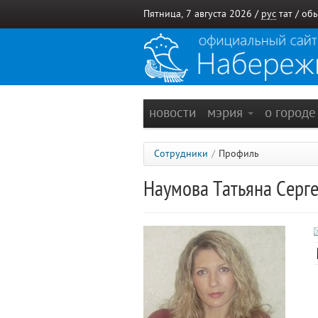
Пятница, 7 августа 2026 /
рус
тат
/
обы
новости
мэрия
о город
Сотрудники
/
Профиль
Наумова Татьяна Серг