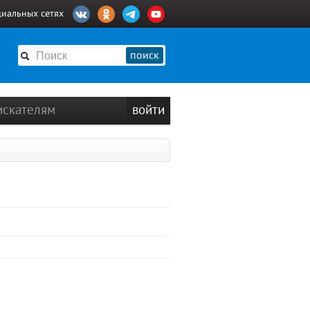
циальных сетях
поиск
искателям
войти