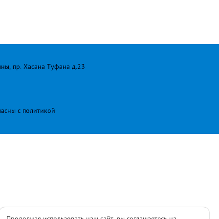
лны, пр. Хасана Туфана д.23
ласны с
политикой
Продолжая использовать наш сайт, вы соглашаетесь на