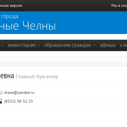
чная версия
Мы в со
е
инвесторам
обращения граждан
афиша
со
еевна
Главный бухгалтер
diase@yandex.ru
(8552) 38-32-25