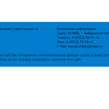
иалов с сайта ссылка на
Контактная информация:
Адрес: 423805, г. Набережные Че
Телефон: 8 (8552) 30-55-42
Факс: 8 (8552) 58-38-41
E-Mail: kancel.chelny@tatar.ru
т сайт Вы соглашаетесь на использование файлов cookie, а также сог
ласны на эти условия, пожалуйста, покиньте этот сайт