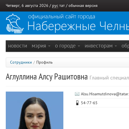
Четверг, 6 августа 2026 /
рус
тат
/
обычная версия
новости
мэрия
о городе
инвесторам
об
Сотрудники
/
Профиль
Аглуллина Алсу Рашитовна
Главный специал
Alsu.Hisamutdinova@tatar
54-77-65