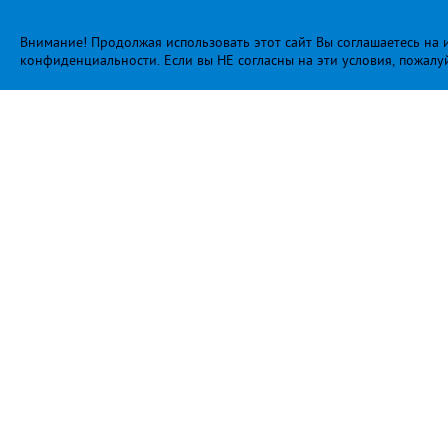
Внимание! Продолжая использовать этот сайт Вы соглашаетесь на и
конфиденциальности
. Если вы НЕ согласны на эти условия, пожалу