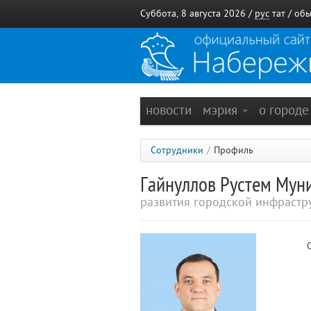
Суббота, 8 августа 2026 /
рус
тат
/
обы
новости
мэрия
о город
Сотрудники
/
Профиль
Гайнуллов Рустем Му
развития городской инфрастр