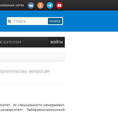
циальных сетях
поиск
искателям
войти
троительству, вопросам
рситет, по специальности менеджмент,
ниверситет» Набережночелнинский