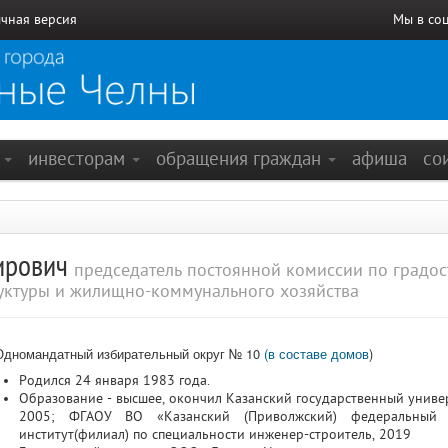
чная версия
Мы в со
е
инвесторам
обращения граждан
афиша
со
нирович
председатель постоянной комиссии по градос
уктуры и жилищно-коммунального хозяйства
Одномандатный избирательный округ № 10
(в составе домов
)
Родился 24 января 1983 года.
Образование - высшее, окончил Казанский государственный униве
2005; ФГАОУ ВО «Казанский (Приволжский) федеральный у
институт(филиал) по специальности инженер-строитель, 2019