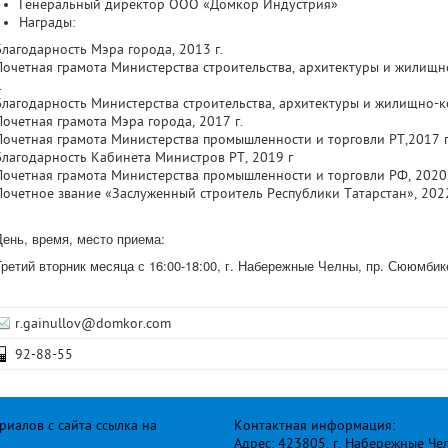
Генеральный директор ООО «Домкор Индустрия»
Награды:
Благодарность Мэра города, 2013 г.
Почетная грамота Министерства строительства, архитектуры и жилищн
.
Благодарность Министерства строительства, архитектуры и жилищно-ко
Почетная грамота Мэра города, 2017 г.
Почетная грамота Министерства промышленности и торговли РТ,2017 г
Благодарность Кабинета Министров РТ, 2019 г
Почетная грамота Министерства промышленности и торговли РФ, 2020
Почетное звание «Заслуженный строитель Республики Татарстан», 202
День, время, место приема:
Третий вторник месяца с 16:00-18:00, г. Набережные Челны,
пр. Сююмбике
r.gainullov@domkor.com
92-88-55
иалов с сайта ссылка на
Контактная информация:
Адрес: 423805, г. Набережные Че