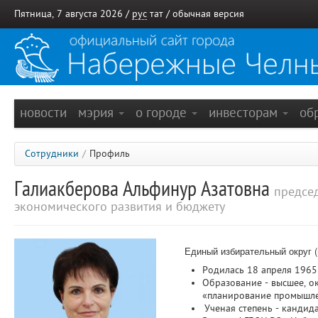
Пятница, 7 августа 2026 /
рус
тат
/
обычная версия
новости
мэрия
о городе
инвесторам
об
Сотрудники
/
Профиль
Галиакберова Альфинур Азатовна
предсе
экономического развития и бюджету
Единый избирательный округ (
Родилась 18 апреля 1965
Образование - высшее, о
«планирование промышлен
Ученая степень - кандида