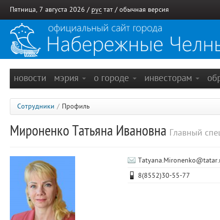
Пятница, 7 августа 2026 /
рус
тат
/
обычная версия
новости
мэрия
о городе
инвесторам
об
Сотрудники
/
Профиль
Мироненко Татьяна Ивановна
Главный спе
Tatyana.Mironenko@tatar.
8(8552)30-55-77