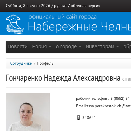
Суббота, 8 августа 2026 /
рус
тат
/
обычная версия
новости
мэрия
о городе
инвесторам
об
Сотрудники
/
Профиль
Гончаренко Надежда Александровна
спе
рабочий телефон : 8 (8552) 34 
Еmail:tssa.perekrestok-ch@tat
340641