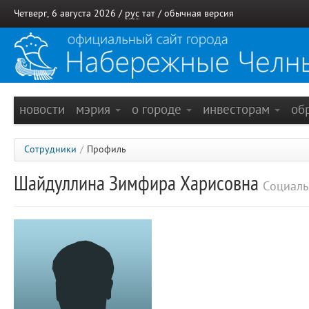
Четверг, 6 августа 2026 /
рус
тат
/
обычная версия
новости
мэрия
о городе
инвесторам
об
Сотрудники
/
Профиль
Шайдуллина Зимфира Харисовна
Социаль