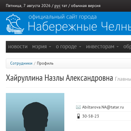
Пятница, 7 августа 2026 /
рус
тат
/
обычная версия
новости
мэрия
о городе
инвесторам
об
Сотрудники
/
Профиль
Хайруллина Назлы Александровна
Главны
Abiltarova.NA@tatar.ru
30-58-23