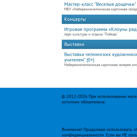
Мастер-класс "Веселые дощечки"
МБУ «Набережночелнинская картинная гале
Концерты
Игровая программа «Клоуны ря
парк культуры и отдыха "Победа"
Выставки
Выставка челнинских художников
учителем" (0+)
Набережночелнинская картинная галерея им
© 2012-2026 При использовании матер
источник обязательна.
Внимание! Продолжая использовать это
конфиденциальности
. Если вы НЕ сог