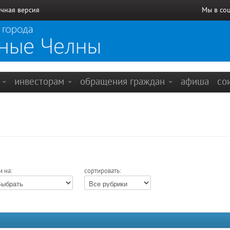
чная версия
Мы в со
е
инвесторам
обращения граждан
афиша
со
и на:
сортировать: