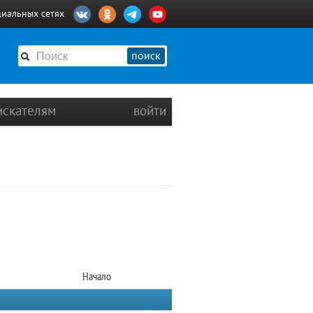
циальных сетях
поиск
искателям
войти
Начало