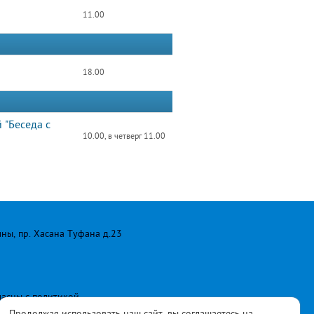
11.00
18.00
 "Беседа с
10.00, в четверг 11.00
лны, пр. Хасана Туфана д.23
ласны с
политикой
Продолжая использовать наш сайт, вы соглашаетесь на