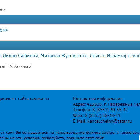
рея»
дом»
 Лилии Сафиной, Михаила Жуковского, Лейсан Исламгареевой
ени Г. М. Хакимовой
иалов с сайта ссылка на
Контактная информация:
Адрес: 423805, г. Набережные Че
Телефон: 8 (8552) 30-55-42
Факс: 8 (8552) 58-38-41
E-Mail: kancel.chelny@tatar.ru
т сайт Вы соглашаетесь на использование файлов cookie, а также сог
ласны на эти условия, пожалуйста, покиньте этот сайт