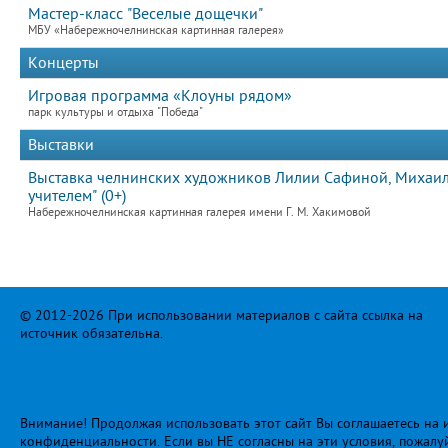
Мастер-класс "Веселые дощечки"
МБУ «Набережночелнинская картинная галерея»
Концерты
Игровая программа «Клоуны рядом»
парк культуры и отдыха "Победа"
Выставки
Выставка челнинских художников Лилии Сафиной, Михаила
учителем" (0+)
Набережночелнинская картинная галерея имени Г. М. Хакимовой
© 2012-2026 При использовании материалов с сайта ссылка на
источник обязательна.
Внимание! Продолжая использовать этот сайт Вы соглашаетесь на и
конфиденциальности
. Если вы НЕ согласны на эти условия, пожалу